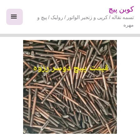
فتن
فهرس
کوبن پیچ
ه
تسمه نقاله / کرپی و زنجیر الواتور / رولیک / پیچ و
اصلی
حتوا
مهره