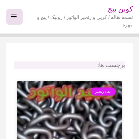
فتن
فهرس
کوبن پیچ
ه
تسمه نقاله / کرپی و زنجیر الواتور / رولیک / پیچ و
اصلی
حتوا
مهره
برچسب ها:
ابعاد زنجیر