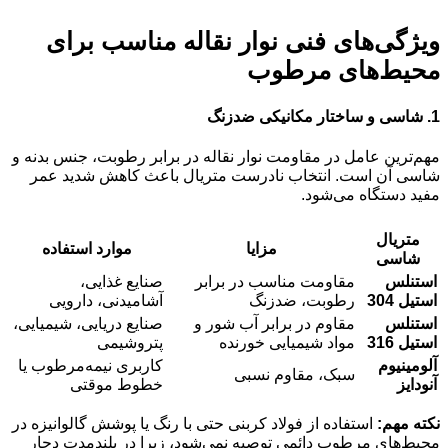
ویژگی‌های فنی نوار نقاله مناسب برای
محیط‌های مرطوب
1.
شاسی و ساختار مکانیکی ضدزنگ
مهم‌ترین عامل در مقاومت نوار نقاله در برابر رطوبت، جنس بدنه و
شاسی آن است. انتخاب نادرست متریال باعث کاهش شدید عمر
مفید دستگاه می‌شود.
متریال
مزایا
موارد استفاده
شاسی
استنلس
مقاومت مناسب در برابر
صنایع غذایی،
استیل 304
رطوبت، ضدزنگ
آشامیدنی، دارویی
استنلس
مقاوم در برابر آب شور و
صنایع دریایی، شیمیایی،
استیل 316
مواد شیمیایی خورنده
پتروشیمی
آلومینیوم
کاربری نیمه‌مرطوب یا
سبک، مقاوم نسبی
آنودایز
خطوط موقتی
نکته مهم:
استفاده از فولاد کربنی حتی با رنگ یا پوشش گالوانیزه در
محیط‌های مرطوب دائمی توصیه نمی‌شود، زیرا در بلندمدت دچار