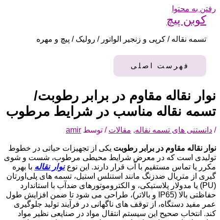
رفتن به محتوا
کوبن پیچ
تسمه نقاله / کرپی و زنجیر الواتور / رولیک / پیچ و مهره
فهرست اصلی
نوار نقاله مقاوم در برابر رطوبت/
تسمه نقاله مناسب در شرایط مرطوب
/
دانستنی های تسمه نقاله
,
مقالات
/ توسط
amir
نوار نقاله مقاوم در برابر رطوبت
یکی از تجهیزات حیاتی در خطوط
تولیدی است که در معرض شرایط محیطی مرطوب، شست‌ و شوی
مکرر یا تماس مستقیم با آب قرار دارند. این نوع
نوار نقاله
با بهره‌
گیری از متریال ضدزنگ مانند استنلس استیل، تسمه‌ های پلی‌اورتان
(PU) یا مدولار پلاستیکی، و الکتروموتورهای ضدآب با استاندارد
حفاظتی بالا (IP65 و بالاتر)، طراحی می‌ شود تا ضمن افزایش طول
عمر مفید دستگاه، از توقف‌ های ناگهانی در فرآیند تولید جلوگیری
کند. انتخاب صحیح این سیستم انتقال مواد در صنایعی نظیر مواد