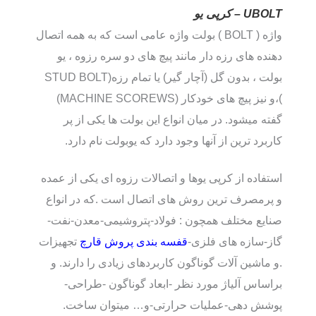
UBOLT – کرپی یو
واژه ( BOLT ) بولت واژه عامی است که به همه اتصال
دهنده های رزه دار مانند پیچ های دو سره رزوه ، یو
بولت ، بدون گل (آچار گیر) یا تمام رزه(STUD BOLT
)،و نیز پیچ های خودکار (MACHINE SCOREWS)
گفته میشود. در میان انواع این بولت ها یکی از پر
کاربرد ترین از آنها وجود دارد که یوبولت نام دارد.
استفاده از کرپی یوها و اتصالات رزوه ای یکی از عمده
و پرمصرف ترین روش های اتصال است .که در انواع
صنایع مختلف همچون : فولاد-پتروشیمی-معدن-نفت-
گاز-سازه های فلزی-
قفسه بندی پروش قارچ
تجهیزات
.و ماشین آلات گوناگون کاربردهای زیادی را دارند. و
براساس آلیاژ مورد نظر -ابعاد گوناگون -طراحی-
پوشش دهی-عملیات حرارتی-و… میتوان ساخت.