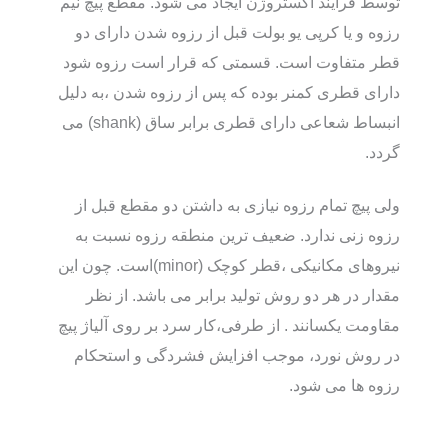
توسط فرآیند اکستروژن ایجاد می شود. مقطع پیچ نیم
رزوه و یا کرپی یو بولت قبل از رزوه شدن دارای دو
قطر متفاوت است. قسمتی که قرار است رزوه شود
دارای قطری کمنر بوده که پس از رزوه شدن ،به دلیل
انبساط شعاعی دارای قطری برابر ساق (shank) می
گردد.
ولی پیچ تمام رزوه نیازی به داشتن دو مقطع قبل از
رزوه زنی ندارد. ضعیف ترین منطقه رزوه نسبت به
نیروهای مکانیکی ،قطر کوچک (minor)است. چون این
مقدار در هر دو روش تولید برابر می باشد. از نظر
مقاومت یکسانند . از طرفی،کار سرد بر روی آلیاژ پیچ
در روش نورد، موجب افزایش فشردگی و استحکام
رزوه ها می شود.