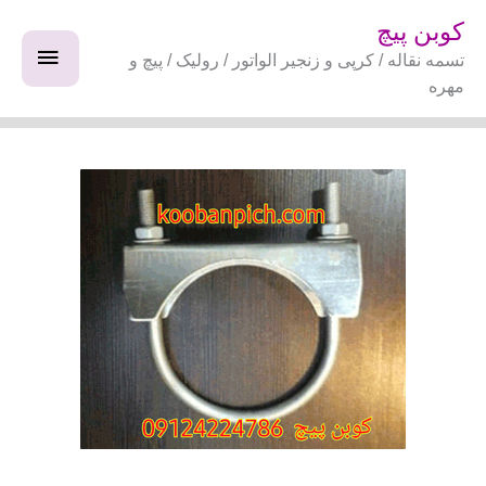
فتن
فهرس
کوبن پیچ
ه
تسمه نقاله / کرپی و زنجیر الواتور / رولیک / پیچ و
اصلی
حتوا
مهره