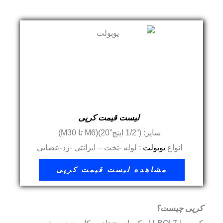
لیست قیمت کرپی
سایز: (“1/2 اینچ”20)(M6 تا M30)
انواع
یوبولت
: لوله -تخت – ایرانتی -زد-عصایی
مشاهده لیست قیمت کرپی
کرپی چیست؟
کرپی یا U-BOLT، یکی از پیچ‌های پرکاربرد در صنعت