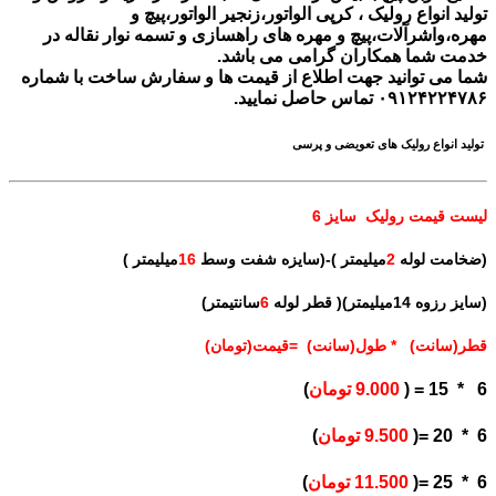
تولید انواع رولیک ، کرپی الواتور،زنجیر الواتور،پیچ و
مهره،واشرآلات،پیچ و مهره های راهسازی و تسمه نوار نقاله در
خدمت شما همکاران گرامی می باشد.
شما می توانید جهت اطلاع از قیمت ها و سفارش ساخت با شماره
۰۹۱۲۴۲۲۴۷۸۶ تماس حاصل نمایید.
تولید انواع رولیک های تعویضی و پرسی
لیست قیمت رولیک
سایز 6
(ضخامت لوله
2
میلیمتر )-(سایزه شفت وسط
16
میلیمتر )
(سایز رزوه 14میلیمتر)( قطر لوله
6
سانتیمتر)
قطر(سانت) * طول(سانت) =قیمت(تومان)
6 * 15 = (
9.000 تومان
)
6 * 20 =(
9.500 تومان
)
6 * 25 =(
11.500 تومان
)