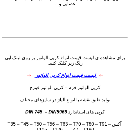
عصایی و …
برای مشاهده ی لیست قیمت انواع کرپی الواتور بر روی لینک آبی
رنگ زیر کلیک کنید.
⇐
لیست قیمت انواع کرپی الواتور
⇒
کرپی الواتور فرم – کرپی الواتور فورج
تولید طبق نقشه با انواع آلیاژ در سایزهای مختلف
کرپی های استاندارد
– DIN5966
DIN 745
آکس T35 – T45 – T50 – T56 – T63 – T70 – T80 – T91 –
T105 – T126 – T147 – T180