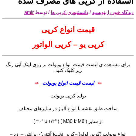
استفاده از کرپی های مصرف شده
دیدگاه‌ خود را بنویسید
/
دانستنیهای کرپی ها
/ توسط
amir
قیمت انواع کرپی
کرپی یو – کرپی الواتور
برای مشاهده ی لیست قیمت انواع یوبولت بر روی لینک آبی رنگ
زیر کلیک کنید.
⇐
لیست قیمت انواع یوبولت
⇒
تولید کرپی یوبولت
ساخت طبق نقشه با انواع آلیاژ در سایزهای مختلف
از سایز ( M6 تا M30 ) ( “۱/۲ تا “۲۰ )
انواع یوبولت (کرپی لوله) –کرپی تخت( آنتنی)- ایرانتی – زد –