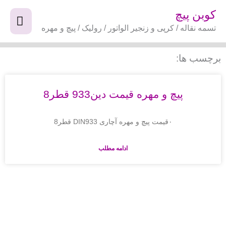
فتن
فهر
کوبن پیچ
ه
تسمه نقاله / کرپی و زنجیر الواتور / رولیک / پیچ و مهره
اصل
حتوا
برچسب ها:
پیچ و مهره قیمت دین933 قطر8
۰قیمت پیچ و مهره آچاری DIN933 قطر8
ادامه مطلب