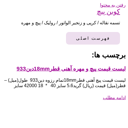
رفتن به محتوا
کوبن پیچ
تسمه نقاله / کرپی و زنجیر الواتور / رولیک / پیچ و مهره
فهرست اصلی
برچسب ها:
لیست قیمت پیچ و مهره آهنی قطر18mmدین933
لیست قیمت پیچ آهنی قطر18mmتمام رزوه دین933 طول(میل) –
قطر(میل) قیمت (ریال) گرید5.6 سایز 40 * 18 42000 سایز
ادامه مطلب