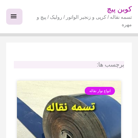
فتن
فهرس
کوبن پیچ
ه
تسمه نقاله / کرپی و زنجیر الواتور / رولیک / پیچ و
اصلی
حتوا
مهره
برچسب ها:
انواع نوار نقاله