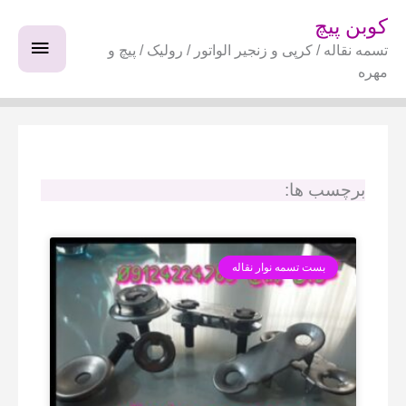
فتن
فهرس
کوبن پیچ
ه
تسمه نقاله / کرپی و زنجیر الواتور / رولیک / پیچ و
اصلی
حتوا
مهره
برچسب ها:
بست تسمه نوار نقاله