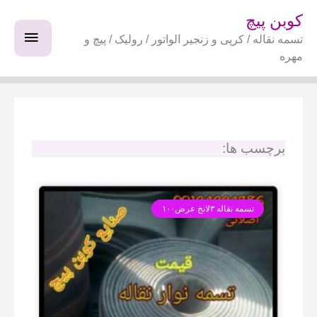
فتن
فهرس
کوبن پیچ
ه
تسمه نقاله / کرپی و زنجیر الواتور / رولیک / پیچ و
اصلی
حتوا
مهره
برچسب ها:
تسمه نقاله ۳لانخ عرض۱۰۰