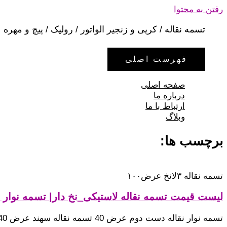
رفتن به محتوا
تسمه نقاله / کرپی و زنجیر الواتور / رولیک / پیچ و مهره
فهرست اصلی
صفحه اصلی
درباره ما
ارتباط با ما
وبلاگ
برچسب ها:
تسمه نقاله ۳لانخ عرض۱۰۰
لیست قیمت تسمه نقاله لاستیکی_نخ دار| تسمه نوار نقا
تسمه نوار نقاله دست دوم عرض 40 تسمه نقاله سهند عرض 40 680.000 5لا نخ / 12میل / ep630 تسمه