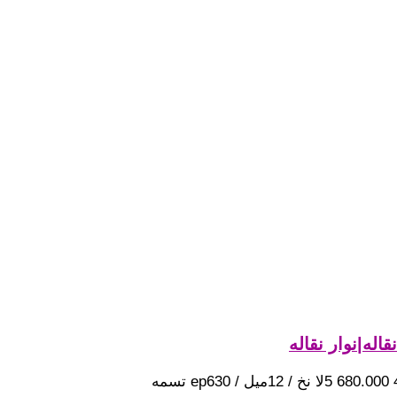
له|نوار نقاله