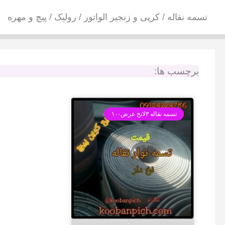
فتن
تسمه نقاله / کرپی و زنجیر الواتور / رولیک / پیچ و مهره
ه
حتوا
برچسب ها:
تسمه نقاله ۳لانخ عرض۱۰۰