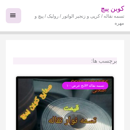
فتن
فهرس
کوبن پیچ
ه
تسمه نقاله / کرپی و زنجیر الواتور / رولیک / پیچ و
اصلی
حتوا
مهره
برچسب ها:
تسمه نقاله ۳لانخ عرض۱۰۰