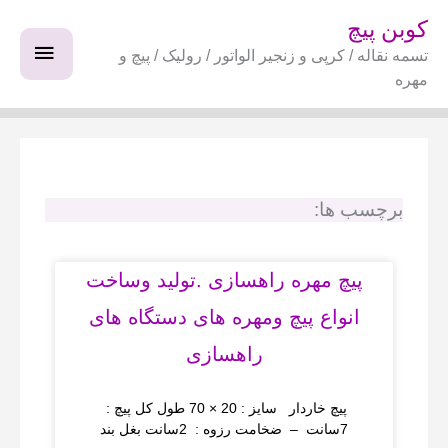
فتن
فهرس
کوبن پیچ
ه
تسمه نقاله / کرپی و زنجیر الواتور / رولیک / پیچ و
اصلی
حتوا
مهره
برچسب ها:
پیچ مهره راهسازی .تولید وساخت
انواع پیچ ومهره های دستگاه های
راهسازی
پیچ خاردار سایز : 20 × 70 طول کل پیچ :
7سانت – ضخامت رزوه : 2سانت بغل بند