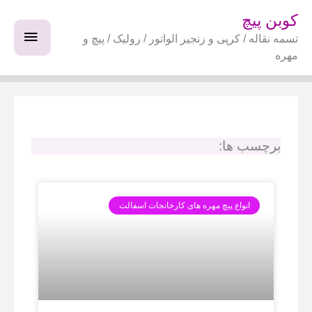
فتن
فهرس
کوبن پیچ
ه
تسمه نقاله / کرپی و زنجیر الواتور / رولیک / پیچ و
اصلی
حتوا
مهره
برچسب ها:
انواع پیچ مهره های کارخانجات اسفالت