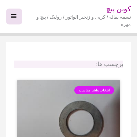
فتن
فهرس
کوبن پیچ
ه
تسمه نقاله / کرپی و زنجیر الواتور / رولیک / پیچ و
اصلی
حتوا
مهره
برچسب ها:
انتخاب واشر مناسب