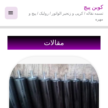
فتن
فهرس
کوبن پیچ
ه
تسمه نقاله / کرپی و زنجیر الواتور / رولیک / پیچ و
اصلی
حتوا
مهره
مقالات
برگه
برگه