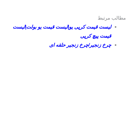
مطالب مرتبط
لیست قیمت کرپی یو|لیست قیمت یو بولت|لیست
قیمت پیچ کرپی
چرخ زنجیر/چرخ زنجیر حلقه ای