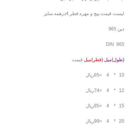
لیست قیمت پیچ و مهره قطر 4درهمه سایز
دین 965
965 DIN
(طول)میل
(
قطر)میل
قیمت
10 * 4 =65ریال
12 * 4 =74ریال
15 * 4 =85ریال
20 * 4 =99ریال