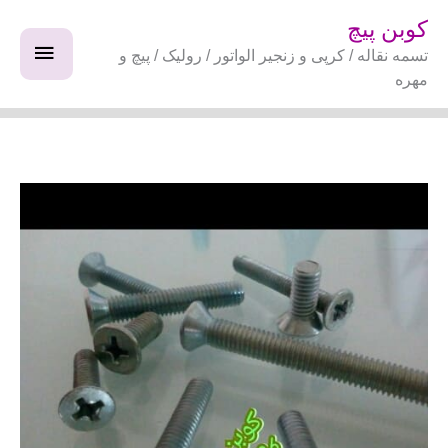
فتن
فهرس
کوبن پیچ
ه
تسمه نقاله / کرپی و زنجیر الواتور / رولیک / پیچ و
اصلی
حتوا
مهره