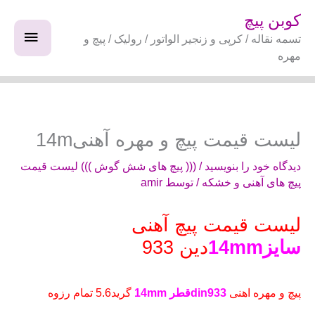
فتن
فهرس
کوبن پیچ
ه
تسمه نقاله / کرپی و زنجیر الواتور / رولیک / پیچ و
اصلی
حتوا
مهره
لیست قیمت پیچ و مهره آهنی14m
دیدگاه‌ خود را بنویسید
/
((( پیچ های شش گوش ))) لیست قیمت
پیچ های آهنی و خشکه
/ توسط
amir
لیست قیمت پیچ آهنی
سایز14mm
دین 933
پیچ و مهره اهنی
din933قطر 14mm
گرید5.6 تمام رزوه