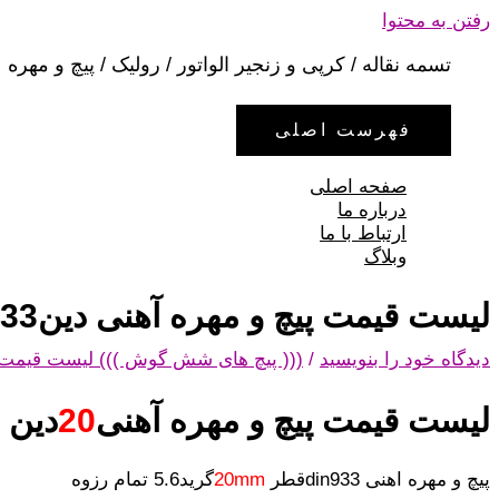
رفتن به محتوا
تسمه نقاله / کرپی و زنجیر الواتور / رولیک / پیچ و مهره
فهرست اصلی
صفحه اصلی
درباره ما
ارتباط با ما
وبلاگ
لیست قیمت پیچ و مهره آهنی دین933سایز20mm
دیدگاه‌ خود را بنویسید
/
((( پیچ های شش گوش ))) لیست قیمت 
لیست قیمت پیچ و مهره آهنی
20
دین 933
پیچ و مهره اهنی din933قطر
20mm
گرید5.6 تمام رزوه